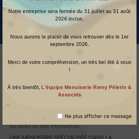
Notre entreprise sera fermée du 31 juillet
au 31 août
2026 inclus.
Nous aurons le
plaisir de vous retrouver dès le 1er
septembre 2026.
PERGOLAS PRÈS DE PLEURTUIT
Merci de votre compréhension, un
très bel été à vous
LES AVANTAGES DES PERGOLAS À
!
PLEURTUIT
Les pergolas sont des structures extérieures
À très bientôt,
L'équipe Menuiserie Remy Pèlerin &
très populaires à Pleurtuit, offrant de nombreux
Associés
avantages à leurs propriétaires. En effet, ces
installations permettent de créer des espaces
de vie supplémentaires en plein air, idéaux pour
Ne plus afficher ce message
profiter de la belle saison tout en étant protégé
du soleil ou des intempéries.
UNE MENUISERIE SPÉCIALISÉE DANS LA