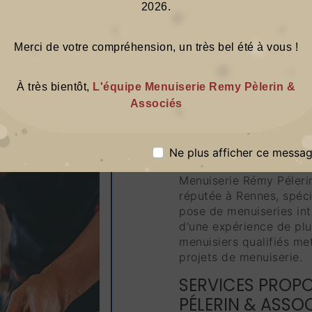
2026.
Merci de votre compréhension, un
très bel été à vous !
ENTREPRIS
À très bientôt,
L'équipe Menuiserie Remy Pèlerin &
Associés
PRÈS DE R
ENTREPRISE DE M
Ne plus afficher ce messa
MENUISERIE RÉM
Menuiserie Rémy Pélerin
réputée à Rennes, spécia
pose de menuiseries int
d'une expérience de pl
menuisiers qualifiés met
projets de menuiserie.
SERVICES PROPO
PÉLERIN & ASSO