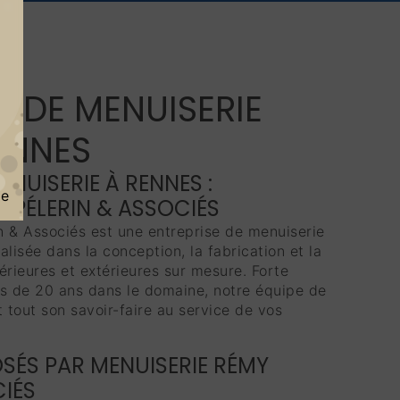
E DE MENUISERIE
ENNES
ENUISERIE À RENNES :
ge
Y PÉLERIN & ASSOCIÉS
 & Associés est une entreprise de menuiserie
lisée dans la conception, la fabrication et la
érieures et extérieures sur mesure. Forte
us de 20 ans dans le domaine, notre équipe de
 tout son savoir-faire au service de vos
SÉS PAR MENUISERIE RÉMY
CIÉS